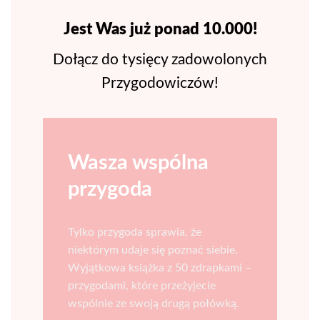
Jest Was już ponad 10.000!
Dołącz do tysięcy zadowolonych
Przygodowiczów!
Wasza wspólna
przygoda
Tylko przygoda sprawia, że
niektórym udaje się poznać siebie.
Wyjątkowa książka z 50 zdrapkami –
przygodami, które przeżyjecie
wspólnie ze swoją drugą połówką.