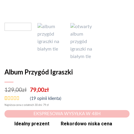
Album Przygód Igraszki
129,00
zł
79,00
zł
(
19
opinii klienta)
Oceniony
19
Najniższa cena z ostatnich 30 dni: 79 zł
5.00
na 5 na
EKSPRESOWA WYSYŁKA W 48H
podstawie
ocen
Idealny prezent
Rekordowo niska cena
klientów