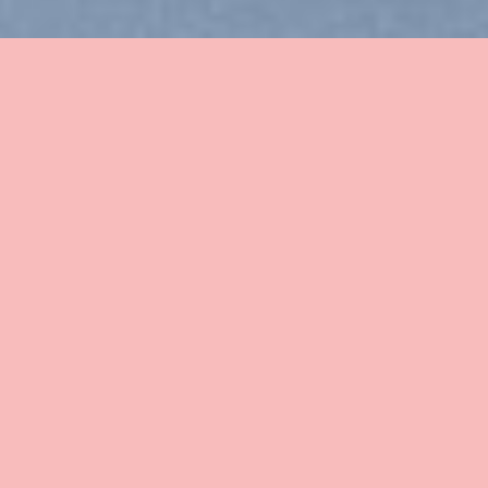
Explore Things
Lorem ipsum dolor sit amet, consectetuer adipiscing elit, sed
diam nonummy nibh euismod tincidunt ut laoreet dolore
magna aliquam erat volutpat….
Book Events
Lorem ipsum dolor sit amet, consectetuer adipiscing elit, sed
diam nonummy nibh euismod tincidunt ut laoreet dolore
magna aliquam erat volutpat….
Find a hotel
Lorem ipsum dolor sit amet, consectetuer adipiscing elit, sed
diam nonummy nibh euismod tincidunt ut laoreet dolore